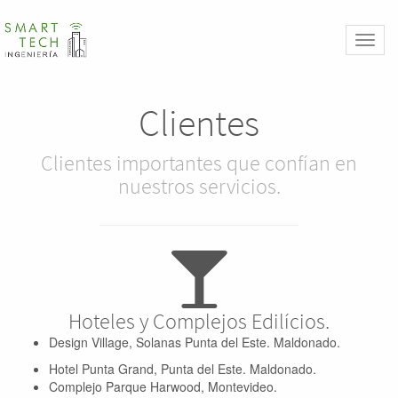
Toggl
naviga
Clientes
Clientes importantes que confían en
nuestros servicios.
Hoteles y Complejos Edilícios.
Design Village, Solanas Punta del Este. Maldonado.
Hotel Punta Grand, Punta del Este. Maldonado.
Complejo Parque Harwood, Montevideo.